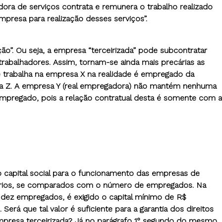
tadora de serviços contrata e remunera o trabalho realizado
presa para realização desses serviços”.
ação”. Ou seja, a empresa “terceirizada” pode subcontratar
rabalhadores. Assim, tornam-se ainda mais precárias as
e trabalha na empresa X na realidade é empregado da
sa Z. A empresa Y (real empregadora) não mantém nenhuma
empregado, pois a relação contratual desta é somente com a
mo capital social para o funcionamento das empresas de
risórios, se comparados com o número de empregados. Na
 dez empregados, é exigido o capital mínimo de R$
erá que tal valor é suficiente para a garantia dos direitos
 empresa terceirizada? Já no parágrafo 1° segundo do mesmo