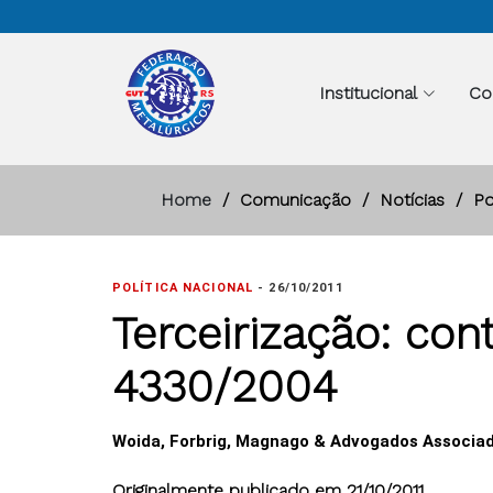
Institucional
Co
Home
Comunicação
Notícias
Po
POLÍTICA NACIONAL
-
26/10/2011
Terceirização: con
4330/2004
Woida, Forbrig, Magnago & Advogados Associa
Originalmente publicado em 21/10/2011