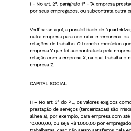
I - No art. 2°, parágrafo 1° - “A empresa pres
por seus empregados, ou subcontrata outra em
Verifica-se aqui, a possibilidade de “quarteiriz
outra empresa para contratar e remunerar os t
relações de trabalho. O torneiro mecânico qu
empresa Y que foi subcontratada pela empre
relação com a empresa X, na qual trabalha o 
empresa Z.
CAPITAL SOCIAL
II – No art. 3° do PL, os valores exigidos co
prestação de serviços (terceirizadas) são ir
alínea a), por exemplo, para empresa com até
10.000,00, ou seja R$ 1.000,00 por empregado. S
trabalhistas, caso não sejam satisfeitos pela