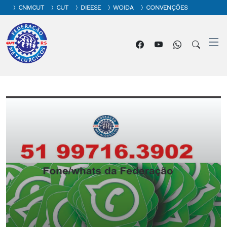
CNMCUT
CUT
DIEESE
WOIDA
CONVENÇÕES