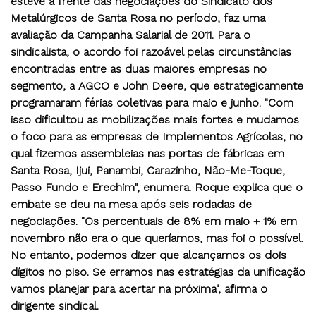
esteve a frente das negociações do Sindicato dos
Metalúrgicos de Santa Rosa no período, faz uma
avaliação da Campanha Salarial de 2011. Para o
sindicalista, o acordo foi razoável pelas circunstâncias
encontradas entre as duas maiores empresas no
segmento, a AGCO e John Deere, que estrategicamente
programaram férias coletivas para maio e junho. "Com
isso dificultou as mobilizações mais fortes e mudamos
o foco para as empresas de Implementos Agrícolas, no
qual fizemos assembleias nas portas de fábricas em
Santa Rosa, Ijui, Panambi, Carazinho, Não-Me-Toque,
Passo Fundo e Erechim", enumera. Roque explica que o
embate se deu na mesa após seis rodadas de
negociações. "Os percentuais de 8% em maio + 1% em
novembro não era o que queríamos, mas foi o possível.
No entanto, podemos dizer que alcançamos os dois
dígitos no piso. Se erramos nas estratégias da unificação
vamos planejar para acertar na próxima", afirma o
dirigente sindical.