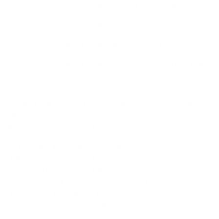
- Quarta (6/05), às 19h, regional Sul (virtual)
- Quinta (7/05), às 10h, regional Missões (virtual)
- Quinta (7/05), às 14h Grande Porto Alegre (presencial)
Até agora, apenas a mesa de negociação de Máquinas
Agrícolas se reuniu. Ainda esta semana, deve ser
agendado o primeiro encontro da mesa de Metalurgia.
Em Plenária Estadual dos Metalúrgicos da CUT-RS,
realizada em 25 de março, a categoria definiu que a
pedida será de 8% de reajuste (considerando o índice
da inflação do período e ganho de aumento real), 10%
no piso salarial e vale alimentação conforme o custo da
cesta básica em Porto Alegre.
Ainda integram a pauta cláusulas referentes a