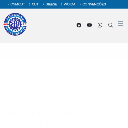
CNMCUT
CUT
DIEESE
WOIDA
CONVENÇÕES
Home
Comunicação
Notícias
FTMRS
FTMRS
-
05/05/2026
Série de reuniões mobilizam
sindicatos para a campanha
salarial