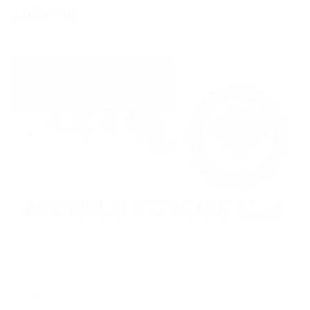
Reprodução
Nesta semana, a Federação dos Trabalhadores
Metalúrgicos do Rio Grande do Sul (FTM-RS) realiza
uma série de reuniões (presenciais e virtuais) com as
entidades filiadas. A campanha salarial 2026/2027 é