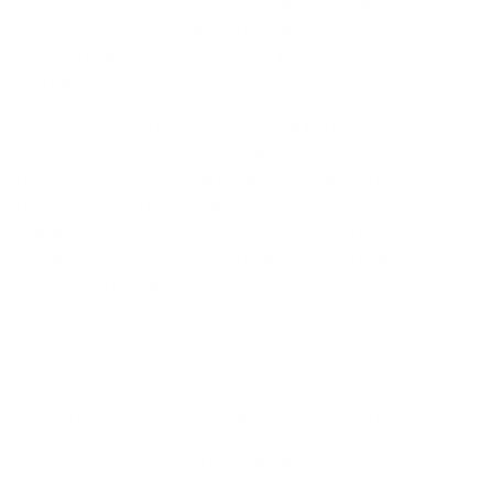
pauta principal dos encontroas, já que a data-base é 1º
de maio.
“O objetivo é conversar com os dirigentes, mapear
como está a realidade dos trabalhadores em cada
região do estado e a partir disso, traçar estratégias de
mobilização com a categoria. A unidade e apoio dos
trabalhadores será fundamental para termos
conquistas”, explicou o secretário de Comunicação da
FTM-RS, Enio Santos.
Confira o calendário
- Segunda (4/05), às 14h, regional Centro (virtual)
- Quarta (6/05), às 9h, regional Vale do Sinos (presencial)
- Quarta (6/05), às 14h, regional Planalto (virtual)