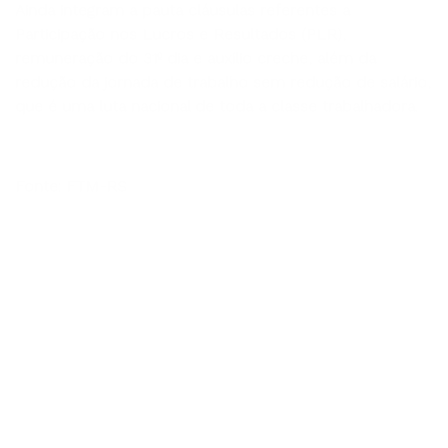
Participação nos Lucros e Resultados (PLR),
remuneração do 31º dia e auxílio creche, além da
redução da jornada de trabalho sem redução de salário,
que é uma luta nacional de toda a classe trabalhadora.
PESQUISAR
Fonte: FTM-RS
RELACIONADAS
+ LIDAS
10/08/2026
Formação sindical fortalece atuação dos
metalúrgicos gaúchos em encontro da
Federação