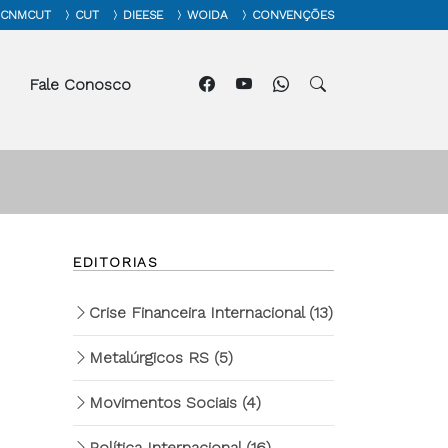
CNMCUT
CUT
DIEESE
WOIDA
CONVENÇÕES
Fale Conosco
EDITORIAS
Crise Financeira Internacional
(13)
Metalúrgicos RS
(5)
Movimentos Sociais
(4)
Política Internacional
(16)