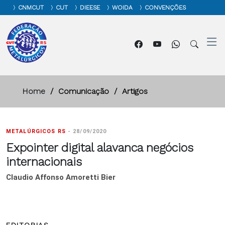
CNMCUT
CUT
DIEESE
WOIDA
CONVENÇÕES
Home
Comunicação
Artigos
METALÚRGICOS RS
-
28/09/2020
Expointer digital alavanca negócios
internacionais
Claudio Affonso Amoretti Bier