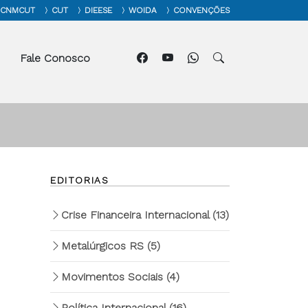
CNMCUT
CUT
DIEESE
WOIDA
CONVENÇÕES
Fale Conosco
EDITORIAS
Crise Financeira Internacional
(13)
Metalúrgicos RS
(5)
Movimentos Sociais
(4)
Política Internacional
(16)