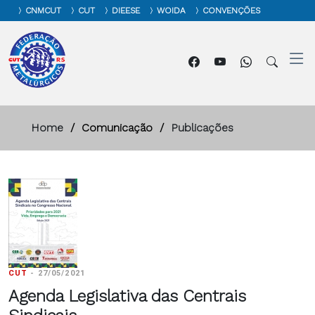
CNMCUT
CUT
DIEESE
WOIDA
CONVENÇÕES
Home
Comunicação
Publicações
CUT
-
27/05/2021
Agenda Legislativa das Centrais