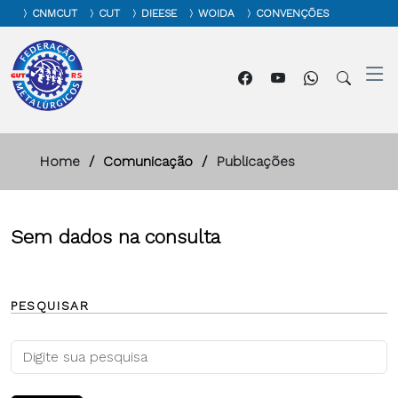
CNMCUT
CUT
DIEESE
WOIDA
CONVENÇÕES
Home
Comunicação
Publicações
Sem dados na consulta
PESQUISAR