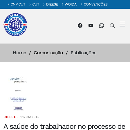
CNMCUT
CUT
DIEESE
WOIDA
CONVENÇÕES
Home
Comunicação
Publicações
DIEESE
-
11/06/2015
A saúde do trabalhador no processo de