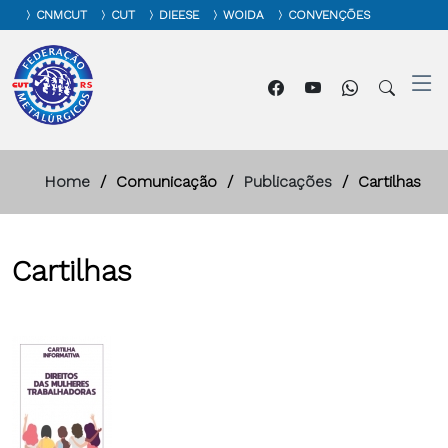
CNMCUT
CUT
DIEESE
WOIDA
CONVENÇÕES
Home
Comunicação
Publicações
Cartilhas
Cartilhas