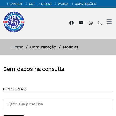
CNMCUT
CUT
DIEESE
WOIDA
CONVENÇÕES
Home
Comunicação
Notícias
Sem dados na consulta
PESQUISAR