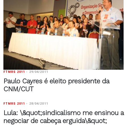
FTMRS 2011
-
29/04/2011
Paulo Cayres é eleito presidente da
CNM/CUT
FTMRS 2011
-
28/04/2011
Lula: \&quot;sindicalismo me ensinou a
negociar de cabeça erguida\&quot;