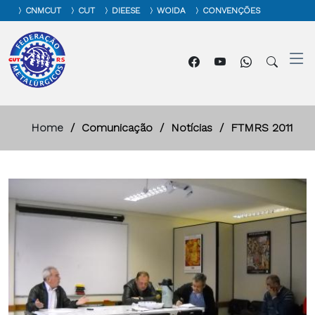
CNMCUT
CUT
DIEESE
WOIDA
CONVENÇÕES
Home
Comunicação
Notícias
FTMRS 2011