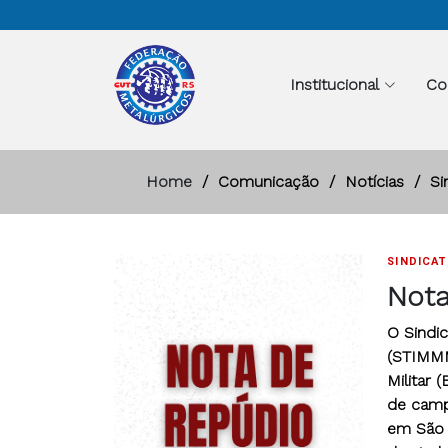
Institucional
Co
Home
Comunicação
Notícias
Si
SINDICA
Not
O Sindi
(STIMMM
Militar
de campa
em São 