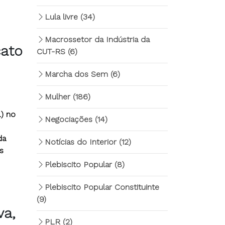
Lula livre
(34)
Macrossetor da Indústria da
cato
CUT-RS
(6)
Marcha dos Sem
(6)
Mulher
(186)
) no
Negociações
(14)
da
Notícias do Interior
(12)
s
Plebiscito Popular
(8)
Plebiscito Popular Constituinte
(9)
va,
PLR
(2)