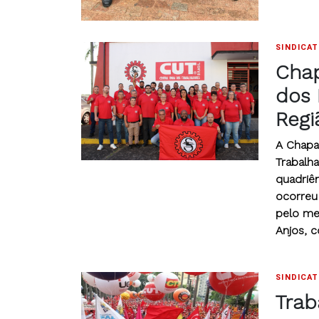
SINDICA
Chap
dos 
Regi
A Chapa 
Trabalh
quadriê
ocorreu 
pelo me
Anjos, c
SINDICA
Trab