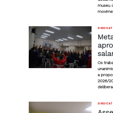
museu d
movimen
SINDICA
Meta
apro
sala
Os trab
unanimid
a propo
2026/20
delibera
SINDICA
Asse