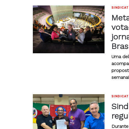
SINDICA
Met
vota
jorn
Brasí
Uma del
acompanh
propost
semanais
SINDICA
Sind
regu
Durante