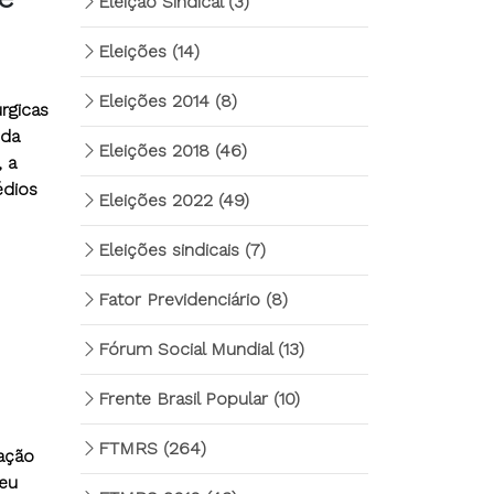
Eleição Sindical
(3)
Eleições
(14)
Eleições 2014
(8)
rgicas
 da
Eleições 2018
(46)
 a
édios
Eleições 2022
(49)
Eleições sindicais
(7)
Fator Previdenciário
(8)
Fórum Social Mundial
(13)
Frente Brasil Popular
(10)
FTMRS
(264)
ação
seu