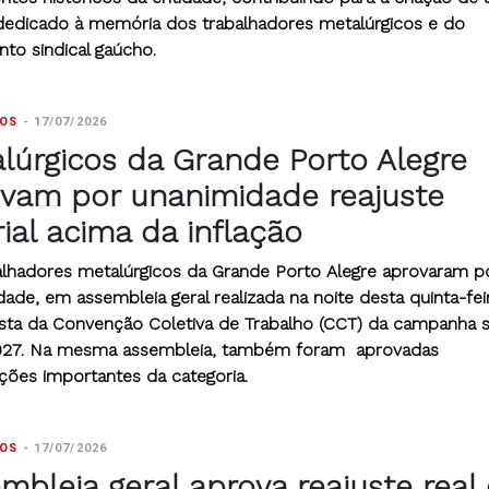
edicado à memória dos trabalhadores metalúrgicos e do
to sindical gaúcho.
TOS
-
17/07/2026
lúrgicos da Grande Porto Alegre
vam por unanimidade reajuste
rial acima da inflação
alhadores metalúrgicos da Grande Porto Alegre aprovaram p
ade, em assembleia geral realizada na noite desta quinta-feir
sta da Convenção Coletiva de Trabalho (CCT) da campanha sa
27. Na mesma assembleia, também foram aprovadas
ções importantes da categoria.
TOS
-
17/07/2026
mbleia geral aprova reajuste real 