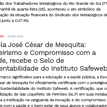
ão dos Trabalhadores Metalúrgicos do Rio Grande do Sul (
manhã de quarta-feira (25), aconteceu o ato simbólico da
zação da situação financeira do Sindicato dos Metalúrgicos d
 junto à CUT-RS.
TOS
-
04/03/2026
la José César de Mesquita:
eirismo e Compromisso com a
e, recebe o Selo de
entabilidade do Instituto Safewe
arco significativo para a educação e a saúde pública, a Esc
ar de Mesquita foi oficialmente certificada com o prestigio
Sustentabilidade do Instituto Safeweb. A certificação, que c
ilização de Gás Liquefeito de Petróleo (GLP) em suas instala
na a instituição na vanguarda da inovação e do compromisso
vel com a saúde e o bem-estar de seus alunos e colaborador