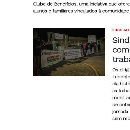
Clube de Benefícios, uma iniciativa que ofer
alunos e familiares vinculados à comunidade 
SINDICA
Sind
com
trab
Os diri
Leopold
dia his
as trab
mobiliz
de onte
jornada 
sem red