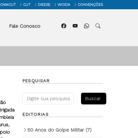
CNMCUT
CUT
DIEESE
WOIDA
CONVENÇÕES
Fale Conosco
PESQUISAR
ião
rigada
EDITORIAS
mbleia
urus,
50 Anos do Golpe Militar
(7)
apoio