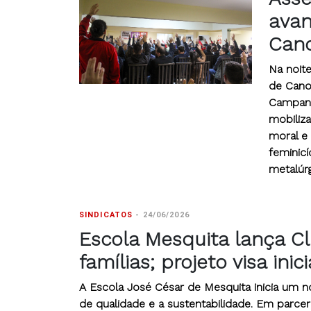
avan
Cano
Na noite
de Cano
Campanh
mobiliz
moral e
feminicí
metalúrg
SINDICATOS
-
24/06/2026
Escola Mesquita lança Cl
famílias; projeto visa inic
A Escola José César de Mesquita inicia um 
de qualidade e a sustentabilidade. Em parcer