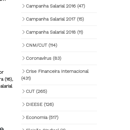
Campanha Salarial 2016
(47)
Campanha Salarial 2017
(15)
Campanha Salarial 2018
(11)
CNM/CUT
(114)
Coronavírus
(83)
Crise Financeira Internacional
or
(431)
a (16),
larial
CUT
(265)
DIEESE
(126)
Economia
(517)
e