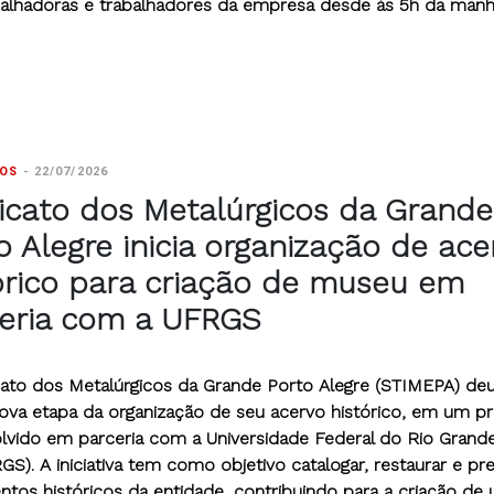
balhadoras e trabalhadores da empresa desde às 5h da manh
TOS
-
22/07/2026
icato dos Metalúrgicos da Grande
o Alegre inicia organização de ace
órico para criação de museu em
eria com a UFRGS
cato dos Metalúrgicos da Grande Porto Alegre (STIMEPA) deu 
ova etapa da organização de seu acervo histórico, em um pr
lvido em parceria com a Universidade Federal do Rio Grand
GS). A iniciativa tem como objetivo catalogar, restaurar e pr
tos históricos da entidade, contribuindo para a criação de