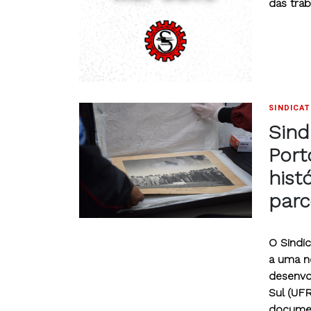
das tra
SINDICA
Sind
Port
hist
parc
O Sindi
a uma n
desenvo
Sul (UFR
documen