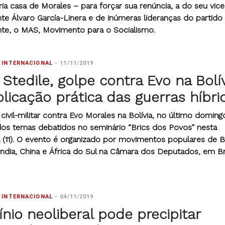
ia casa de Morales – para forçar sua renúncia, a do seu vice
te Álvaro García-Linera e de inúmeras lideranças do partido
nte, o MAS, Movimento para o Socialismo.
 INTERNACIONAL
-
11/11/2019
 Stedile, golpe contra Evo na Bolí
plicação prática das guerras híbri
civil-militar contra Evo Morales na Bolívia, no último domingo
dos temas debatidos no seminário “Brics dos Povos” nesta
 (11). O evento é organizado por movimentos populares de Br
Índia, China e África do Sul na Câmara dos Deputados, em Bra
 INTERNACIONAL
-
04/11/2019
ínio neoliberal pode precipitar