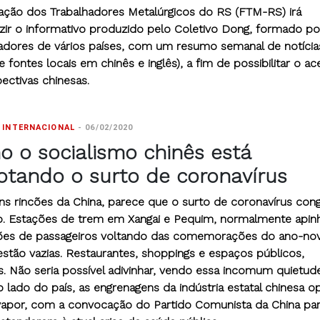
ação dos Trabalhadores Metalúrgicos do RS (FTM-RS) irá
zir o informativo produzido pelo Coletivo Dong, formado po
adores de vários países, com um resumo semanal de notícia
e fontes locais em chinês e inglês), a fim de possibilitar o a
pectivas chinesas.
 INTERNACIONAL
-
06/02/2020
 o socialismo chinês está
otando o surto de coronavírus
ns rincões da China, parece que o surto de coronavírus con
. Estações de trem em Xangai e Pequim, normalmente apin
ões de passageiros voltando das comemorações do ano-no
estão vazias. Restaurantes, shoppings e espaços públicos,
s. Não seria possível adivinhar, vendo essa incomum quietude
 lado do país, as engrenagens da indústria estatal chinesa 
vapor, com a convocação do Partido Comunista da China par