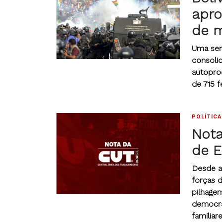
apro
de m
Uma sem
consolid
autopro
de 715 f
POLÍTICA
Nota
de E
Desde a
forças 
pilhage
democra
familiar