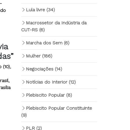
-
Lula livre
(34)
 do
Macrossetor da Indústria da
CUT-RS
(6)
Marcha dos Sem
(6)
via
das”
Mulher
(186)
 (10),
Negociações
(14)
asil,
Notícias do Interior
(12)
sília
Plebiscito Popular
(8)
Plebiscito Popular Constituinte
(9)
PLR
(2)