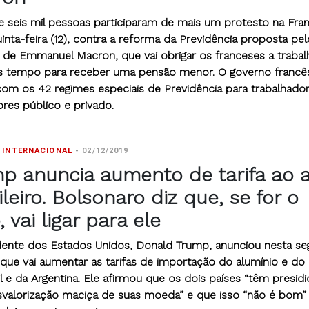
e seis mil pessoas participaram de mais um protesto na Fran
inta-feira (12), contra a reforma da Previdência proposta pel
 de Emmanuel Macron, que vai obrigar os franceses a trabal
s tempo para receber uma pensão menor. O governo francê
com os 42 regimes especiais de Previdência para trabalhado
res público e privado.
 INTERNACIONAL
-
02/12/2019
p anuncia aumento de tarifa ao 
ileiro. Bolsonaro diz que, se for o
, vai ligar para ele
dente dos Estados Unidos, Donald Trump, anunciou nesta s
) que vai aumentar as tarifas de importação do alumínio e do
l e da Argentina. Ele afirmou que os dois países “têm presid
valorização maciça de suas moeda” e que isso “não é bom”