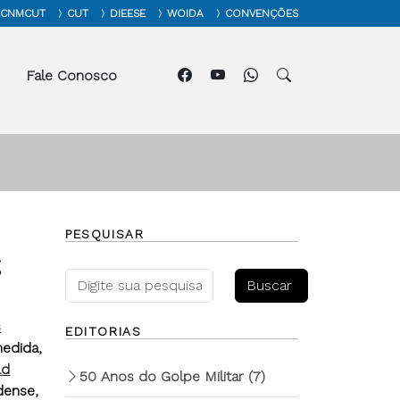
CNMCUT
CUT
DIEESE
WOIDA
CONVENÇÕES
Fale Conosco
PESQUISAR
;
s
EDITORIAS
medida,
ld
50 Anos do Golpe Militar
(7)
dense,