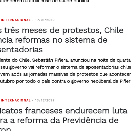
 atenderem à atual crise de saúde pública.
 INTERNACIONAL
-
17/01/2020
 três meses de protestos, Chile
cia reformas no sistema de
entadorias
ente do Chile, Sebastián Piñera, anunciou na noite de quarta
 seu governo vai reformar o sistema de aposentadorias chile
 vem após as jornadas massivas de protestos que acontec
utubro por todo o país contra o governo neoliberal de Piñer
 INTERNACIONAL
-
13/12/2019
icatos franceses endurecem luta
ra a reforma da Previdência de
ron