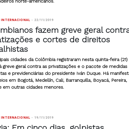
ndeiros norte-americanos.
 INTERNACIONAL
-
22/11/2019
mbianos fazem greve geral contr
atizações e cortes de direitos
alhistas
ipais cidades da Colômbia registraram nesta quinta-feira (21) 
à greve geral contra as privatizações e o pacote de medidas
stas e previdenciárias do presidente Iván Duque. Há manifes
ios em Bogotá, Medellín, Cali, Barranquilla, Boyacá, Pereira,
e em outras cidades menores.
 INTERNACIONAL
-
19/11/2019
via: Em cinco dias, golpistas