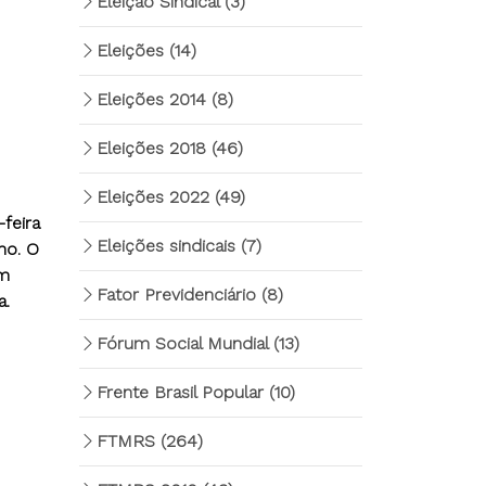
Eleição Sindical
(3)
Eleições
(14)
Eleições 2014
(8)
Eleições 2018
(46)
Eleições 2022
(49)
-feira
Eleições sindicais
(7)
no. O
em
Fator Previdenciário
(8)
a.
Fórum Social Mundial
(13)
Frente Brasil Popular
(10)
FTMRS
(264)