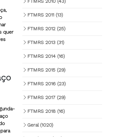
FTMRS 2010
(43)
ça,
FTMRS 2011
(13)
o
har
FTMRS 2012
(25)
s quer
res
FTMRS 2013
(31)
FTMRS 2014
(16)
FTMRS 2015
(29)
aço
FTMRS 2016
(23)
FTMRS 2017
(29)
egunda-
FTMRS 2018
(16)
 aço
ido
Geral
(1020)
 para