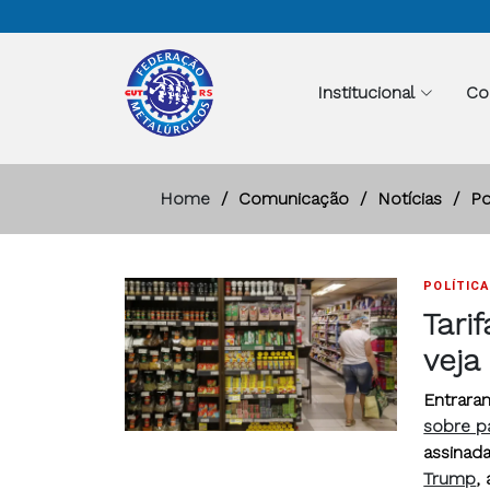
Institucional
Co
Home
Comunicação
Notícias
Po
POLÍTICA
Tari
veja
Entraram
sobre pa
assinad
Trump
,