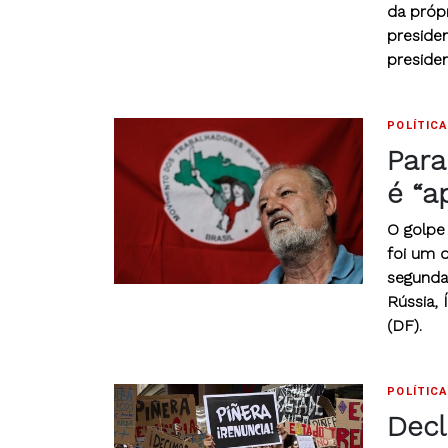
da própr
presiden
preside
POLÍTICA
Para
é “a
O golpe 
foi um 
segunda
Rússia, 
(DF).
POLÍTICA
Decl