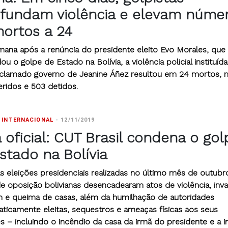
fundam violência e elevam núme
ortos a 24
ana após a renúncia do presidente eleito Evo Morales, que
ou o golpe de Estado na Bolívia, a violência policial instituíd
clamado governo de Jeanine Áñez resultou em 24 mortos, 
eridos e 503 detidos.
 INTERNACIONAL
-
12/11/2019
 oficial: CUT Brasil condena o gol
stado na Bolívia
s eleições presidenciais realizadas no último mês de outubro
de oposição bolivianas desencadearam atos de violência, inva
m e queima de casas, além da humilhação de autoridades
ticamente eleitas, sequestros e ameaças físicas aos seus
es – incluindo o incêndio da casa da irmã do presidente e a 