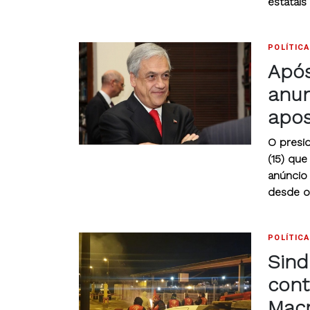
estatais
POLÍTICA
Após
anun
apos
O presid
(15) que
anúncio
desde o
POLÍTICA
Sind
cont
Mac