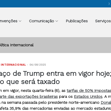
nvenções
Comunicação
Publicações
Serviços
lítica Internacional
 INTERNACIONAL
-
06/08/2025
faço de Trump entra em vigor hoje
 o que será taxado
 em vigor, nesta quarta-feira (6), as
tarifas de 50% imposta
rte das exportações brasileiras
para os
Estados Unidos
. A 
a na semana passada pelo presidente norte-americano
Dona
 afeta 35,9% das mercadorias enviadas ao mercado estaduni