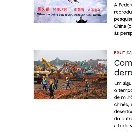
A Feder
reprodu
pesquis
China (d
às pers
POLÍTICA
Como
derr
Em algu
o tempo
de milh
chinês, 
deserto
do outro
a todo 