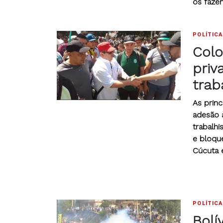
os faze
POLÍTICA
Colo
priv
trab
As princ
adesão 
trabalhi
e bloque
Cúcuta 
POLÍTICA
Bolí