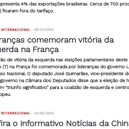
epresenta 4% das exportações brasileiras. Cerca de 700 pro
l
ficaram fora do tarifaço.
 INTERNACIONAL
-
08/07/2024
ranças comemoram vitória da
erda na França
ção de vitória da esquerda nas eleições parlamentares deste
 (7) na França foi comemorada por lideranças do governo L
so Nacional. O deputado José Guimarães, vice-presidente d
o governo na Câmara dos Deputados disse que a eleição de h
 “triunfo significativo” para a coalizão de esquerda e centr
ropeu.
 INTERNACIONAL
-
26/05/2020
ira o informativo Notícias da Chin