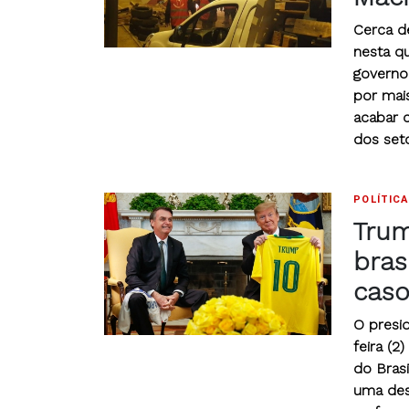
Cerca d
nesta qu
governo
por mai
acabar 
dos seto
POLÍTICA
Trum
bras
caso
O presi
feira (2
do Brasi
uma des