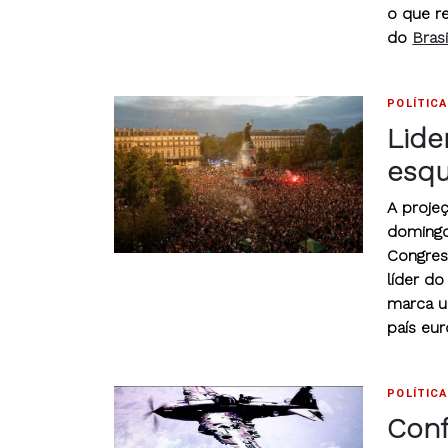
o que r
do
Brasi
POLÍTICA
Lide
esqu
A proje
domingo
Congres
líder d
marca um
país eu
POLÍTICA
Conf