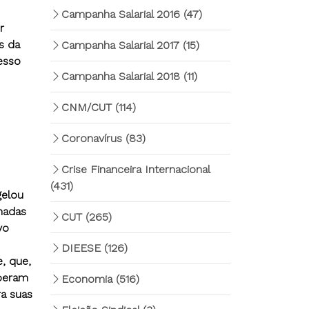
Campanha Salarial 2016
(47)
r
s da
Campanha Salarial 2017
(15)
cesso
Campanha Salarial 2018
(11)
CNM/CUT
(114)
Coronavírus
(83)
Crise Financeira Internacional
(431)
gelou
hadas
CUT
(265)
vo
DIEESE
(126)
, que,
operam
Economia
(516)
a suas