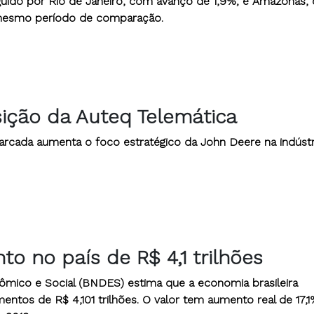
ido por Rio de Janeiro, com avanço de 1,9%; e Amazonas,
o mesmo período de comparação.
sição da Auteq Telemática
arcada aumenta o foco estratégico da John Deere na indústr
o no país de R$ 4,1 trilhões
mico e Social (BNDES) estima que a economia brasileira
mentos de R$ 4,101 trilhões. O valor tem aumento real de 17,