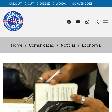
CNMCUT
CUT
DIEESE
WOIDA
CONVENÇÕES
Home
Comunicação
Notícias
Economia